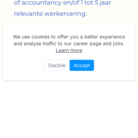
of accountancy en/of 1 tot 5 jaar
relevante werkervaring.
Je bent analytisch sterk, denkt in
We use cookies to offer you a better experience
verbeteringen en daagt collega’s
and analyse traffic to our career page and jobs.
(liefdevol) uit om mee te bewegen.
Learn more
Je houdt van structuur en overzicht,
Decline
Accept
en werkt zelfstandig met een goed
gevoel voor planning.
Je vindt het leuk om dingen tot in de
puntjes uit te zoeken, en hebt
(engelen) geduld om dit aan je
collega’s uit te leggen;